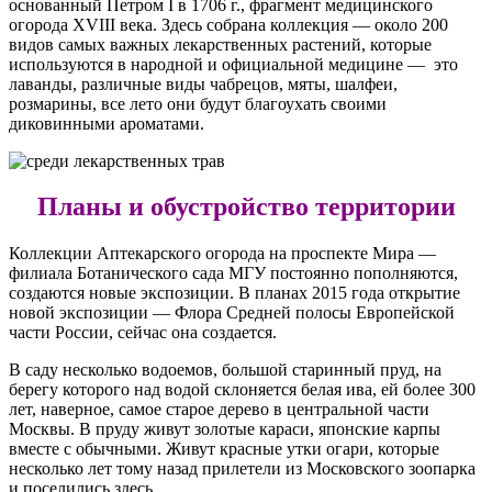
основанный Петром I в 1706 г., фрагмент медицинского
огорода XVIII века. Здесь собрана коллекция — около 200
видов самых важных лекарственных растений, которые
используются в народной и официальной медицине — это
лаванды, различные виды чабрецов, мяты, шалфеи,
розмарины, все лето они будут благоухать своими
диковинными ароматами.
Планы и обустройство территории
Коллекции Аптекарского огорода на проспекте Мира —
филиала Ботанического сада МГУ постоянно пополняются,
создаются новые экспозиции. В планах 2015 года открытие
новой экспозиции — Флора Средней полосы Европейской
части России, сейчас она создается.
В саду несколько водоемов, большой старинный пруд, на
берегу которого над водой склоняется белая ива, ей более 300
лет, наверное, самое старое дерево в центральной части
Москвы. В пруду живут золотые караси, японские карпы
вместе с обычными. Живут красные утки огари, которые
несколько лет тому назад прилетели из Московского зоопарка
и поселились здесь.