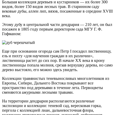
Большая коллекция деревьев и кустарников — их более 300
видов, более 150 видов лесных трав. В старинном саду
вековые дубы, аллеи лип, вязов, посаженные в середине XVIII
века.
Этому дубу в центральной части дендрария — 210 лет, он был
посажен в 1805 году первым директором сада МГУ Г. Ф.
Гофманом:
Еще при основании огорода сам Петр I посадил лиственницу,
ель и пихту «для научения граждан в их различии»,
лиственница растет до сих пор. В начале XX века в крону
лиственницы попала молния, срезав верхушку дерева, но само
дерево выстояло, его можно здесь увидеть.
Коллекции травянистых теневыносливых многолетников из
Европы, Сибири, Дальнего Востока покрывают все
пространство под деревьями в течение лета. Первоцветы
сменяются ажурными лесными травами.
На территории дендрария располагаются различные
экспозиции и коллекции: теневой сад, вересковая горка,
пергола с коллекцией лиан, дальневосточная флора,
коллекции древовидных пионов, магнолий, чубушников