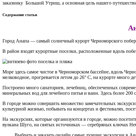
заказнику Большой Утриш, а основная цель нашего путешеств
Содержание статьи
Ан
Город Анапа — самый солнечный курорт Черноморского побережь
В район входят курортные поселки, расположенные вдоль поб
Море здесь самое чистое в Черноморском бассейне, вдоль Чер
мелководное, прогревается летом до 26° C, на курорте много д
Построено много санаториев, лечебниц, обеспеченных совре
минеральных вод для лечебного питья и ванн. Здесь более 200 с
В городе можно совершить множество замечательных экскурсий
культурной жизнью, побывать на концертах и фестивалях, посе
На экскурсиях, которые организуются в городе, можно посетить
вулкана Шуго, на святых источниках — серебряных ключах Неб
Выбрать и заказать онлайн
самые лучшие экскурсии в Ан