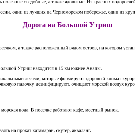
ь полезные съедобные, а также ядовитые. Из красных водоросле
ссии, один из лучших на Черноморском побережье, один из кру
Дорога на Большой Утриш
елком, а также расположенный рядом остров, на котором устан
Большой Утриш находится в 15 км южнее Анапы.
 уникальными лесами, которые формируют здоровый климат куро
кокковую палочку, дезинфицируют, очищают морской воздух куро
 морская вода. В поселке работают кафе, местный рынок.
ть на прокат катамаран, скутер, акваланг.