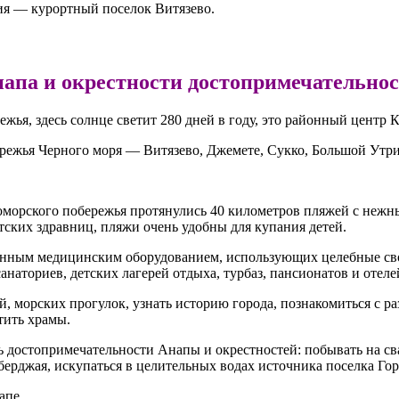
ия — курортный поселок Витязево.
апа и окрестности достопримечательно
я, здесь солнце светит 280 дней в году, это районный центр К
ережья Черного моря — Витязево, Джемете, Сукко, Большой Утр
номорского побережья протянулись 40 километров пляжей с неж
етских здравниц, пляжи очень удобны для купания детей.
менным медицинским оборудованием, использующих целебные св
анаториев, детских лагерей отдыха, турбаз, пансионатов и отеле
, морских прогулок, узнать историю города, познакомиться с р
тить храмы.
 достопримечательности Анапы и окрестностей: побывать на сват
ерджая, искупаться в целительных водах источника поселка Го
апе