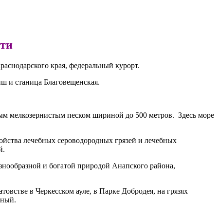
сти
раснодарского края, федеральный курорт.
иш и станица Благовещенская.
ным мелкозернистым песком шириной до 500 метров. Здесь море
ойства лечебных сероводородных грязей и лечебных
й.
азнообразной и богатой природой Анапского района,
овстве в Черкесском ауле, в Парке Добродея, на грязях
рный.