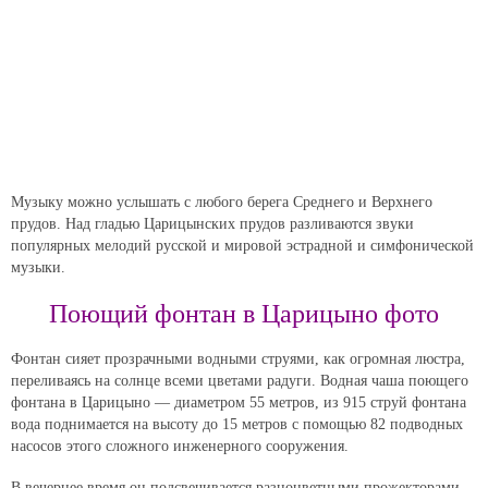
Музыку можно услышать с любого берега Среднего и Верхнего
прудов. Над гладью Царицынских прудов разливаются звуки
популярных мелодий русской и мировой эстрадной и симфонической
музыки.
Поющий фонтан в Царицыно фото
Фонтан сияет прозрачными водными струями, как огромная люстра,
переливаясь на солнце всеми цветами радуги. Водная чаша поющего
фонтана в Царицыно — диаметром 55 метров, из 915 струй фонтана
вода поднимается на высоту до 15 метров с помощью 82 подводных
насосов этого сложного инженерного сооружения.
В вечернее время он подсвечивается разноцветными прожекторами,