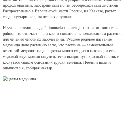
продолговатыми, заостренными почти беcчерешковыми листьями.
Распространено в Европейской части России, на Кавказе, растет
среди кустарников, на лесных опушках.
Научное название рода Pulmonaria происходит от латинского слова
pulmo, что означает — лёгкое, и связано с использованием растения
для лечения легочных заболеваний. Русское родовое название
медуница дано растению за то, что растение — замечательный
весенний медонос: на дне цветка много сладкого нектара, и его
медовый вкус можно ощутить, если выщипнуть красный цветок и
коснуться языком основания трубки венчика. Пчелы и шмели
опыляют их, собирая нектар.