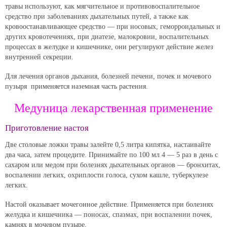
травы используют, как мягчительное и противовоспалительное
средство при заболеваниях дыхательных путей, а также как
кровоостанавливающее средство — при носовых, геморроидальных и
других кровотечениях, при диатезе, малокровии, воспалительных
процессах в желудке и кишечнике, они регулируют действие желез
внутренней секреции.
Для лечения органов дыхания, болезней печени, почек и мочевого
пузыря применяется наземная часть растения.
Медуница лекарственная применение
Приготовление настоя
Две столовые ложки травы залейте 0,5 литра кипятка, настаивайте
два часа, затем процедите. Принимайте по 100 мл 4 — 5 раз в день с
сахаром или медом при болезнях дыхательных органов — бронхитах,
воспалении легких, охриплости голоса, сухом кашле, туберкулезе
легких.
Настой оказывает мочегонное действие. Применяется при болезнях
желудка и кишечника — поносах, спазмах, при воспалении почек,
камнях в мочевом пузыре.