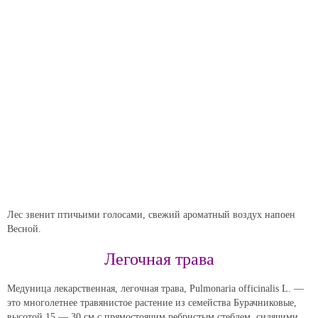
Лес звенит птичьими голосами, свежий ароматный воздух напоен
Весной.
Легочная трава
Медуница лекарственная, легочная трава, Pulmonaria officinalis L. —
это многолетнее травянистое растение из семейства Бурачниковые,
высотой 15 — 30 см с прямостоячим ребристым стеблем, сидячими