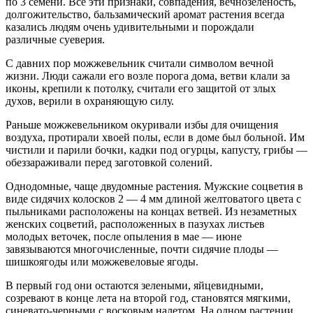
по 3 семени. Все эти признаки, совпадения, вечнозеленость,
долгожительство, бальзамический аромат растения всегда
казались людям очень удивительными и порождали
различные суеверия.
С давних пор можжевельник считали символом вечной
жизни. Люди сажали его возле порога дома, ветви клали за
иконы, крепили к потолку, считали его защитой от злых
духов, верили в охраняющую силу.
Раньше можжевельником окуривали избы для очищения
воздуха, протирали хвоей полы, если в доме был больной. Им
чистили и парили бочки, кадки под огурцы, капусту, грибы —
обеззараживали перед заготовкой солений.
Однодомные, чаще двудомные растения. Мужские соцветия в
виде сидячих колосков 2 — 4 мм длиной желтоватого цвета с
пыльниками расположены на концах ветвей. Из незаметных
женских соцветий, расположенных в пазухах листьев
молодых веточек, после опыления в мае — июне
завязываются многочисленные, почти сидячие плоды —
шишкоягоды или можжевеловые ягоды.
В первый год они остаются зелеными, яйцевидными,
созревают в конце лета на второй год, становятся мягкими,
синевато-черными с восковым налетом. На одном растении