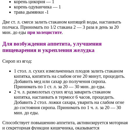
корень цикория — 1
корень одуванчика — 1
трава дымянки -1
Две ст. л. смеси залить стаканом кипящей воды, настаивать
полчаса. Принимать по 1/2 стакана 2 — 3 раза в день за 20
мин. до еды
при холецистите
.
Для возбуждения аппетита, улучшения
пищеварения и укрепления желудка
Сироп из ягод:
1 стол. л. сухих измельченных плодов залить стаканом
кипятка, кипятить на слабом огне 20 минут, процедить.
Добавить мед или сахар до получения сиропа.
Принимать по 1 ст. л. за 20 — 30 мин. до еды.
2 ч. л. размолотых сухих ягод заварить стаканом
кипятка, настаивать в термосе 6 часов, процедить.
Добавить 2 стол. ложки сахара, уварить на слабом огне
до состояния сиропа. Принимать по 1 ч. л. за 20 — 30
мин. до еды.
Способствует повышению аппетита, активизируется моторная
и секреторная функции кишечника, оказывается