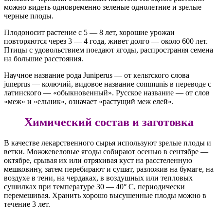
можно видеть одновременно зеленые однолетние и зрелые
черные плоды.
Плодоносит растение с 5 — 8 лет, хорошие урожаи
повторяются через 3 — 4 года, живет долго — около 600 лет.
Птицы с удовольствием поедают ягоды, распространяя семена
на большие расстояния.
Научное название рода Juniperus — от кельтского слова
juneprus — колючий, видовое название communis в переводе с
латинского — «обыкновенный». Русское название — от слов
«меж» и «ельник», означает «растущий меж елей».
Химический состав и заготовка
В качестве лекарственного сырья используют зрелые плоды и
ветки. Можжевеловые ягоды собирают осенью в сентябре —
октябре, срывая их или отряхивая куст на расстеленную
мешковину, затем перебирают и сушат, разложив на бумаге, на
воздухе в тени, на чердаках, в воздушных или тепловых
сушилках при температуре 30 — 40° С, периодически
перемешивая. Хранить хорошо высушенные плоды можно в
течение 3 лет.