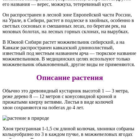
его названия — верес, можжуха, тетеревиный куст.
Он распространен в лесной зоне Европейской части России,
на Урале, в Сибири, растет в подлеске в хвойных, особенно в
светлых сосновых и смешанных лесах, по берегам рек, на
моховых болотах, на лесных горных склонах, на вырубках.
В Южной Сибири растет можжевельник сибирский, а на
Кавказе распространен кавказский длиннолистный,
известный под местным названием арча — тюркское название
можжевельников. В медицинских целях используют только
можжевельник обыкновенный, другие виды не применяются.
Описание растения
Обычно это древовидный кустарник высотой 1 — 3 метра,
реже дерево 8 — 12 метров с конусовидной кроной и
прижатыми кверху ветвями. Листья в виде колючей
хвои сохраняются на побегах до 4 лет.
Хвоя трехгранная 1-1,5 см длиной колючая, хвоинки собраны
кольцеобразно по 3 в каждом пучке, в можжевеловых ягодах