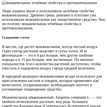
Люди издавна знали и использовали целебные свойства
можжевельника. Древние греки, римляне и египтяне уже
использовали можжевельник как лекарственное средство. Чем
он полезен: можжевельник лечебные свойства и
противопоказания.
Содержание статьи
В местах, где растет можжевельник, всегда чистый воздух.
Один гектар растений выделяет в сутки почти 30 кг
фитонцидов — это в 6 раз больше, чем другие хвойные
породы и в 15 раз больше, чем лиственные. По мнению
специалистов этого количества растений достаточно, чтобы
очистить и оздоровить воздух города средней величины.
В народной медицине можжевеловые ягоды используют для
приготовления настоев и отваров, которые применяют как
мочегонное, отхаркивающее, возбуждающее аппетит и
улучшающее пищеварение средство.
Можжевельник обыкновенный, Juniperus communis L. — это
хвойное вечнозеленое растение, вид рода большого
семейства Кипарисовые (Cupressaceae). Встречаются другие