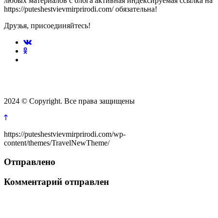
любых материалов с блога активная индексируемая ссылка на
https://puteshestvievmirprirodi.com/ обязательна!
Друзья, присоединяйтесь!
2024 © Copyright. Все права защищены
https://puteshestvievmirprirodi.com/wp-
content/themes/TravelNewTheme/
Отправлено
Комментарий отправлен