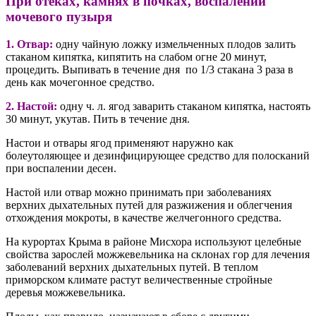
При отеках, камнях в почках, воспалении
мочевого пузыря
1. Отвар:
одну чайную ложку измельченных плодов залить
стаканом кипятка, кипятить на слабом огне 20 минут,
процедить. Выпивать в течение дня по 1/3 стакана 3 раза в
день как мочегонное средство.
2. Настой:
одну ч. л. ягод заварить стаканом кипятка, настоять
30 минут, укутав. Пить в течение дня.
Настои и отвары ягод применяют наружно как
болеутоляющее и дезинфицирующее средство для полосканий
при воспалении десен.
Настой или отвар можно принимать при заболеваниях
верхних дыхательных путей для разжижения и облегчения
отхождения мокроты, в качестве желчегонного средства.
На курортах Крыма в районе Мисхора используют целебные
свойства зарослей можжевельника на склонах гор для лечения
заболеваний верхних дыхательных путей. В теплом
приморском климате растут величественные стройные
деревья можжевельника.