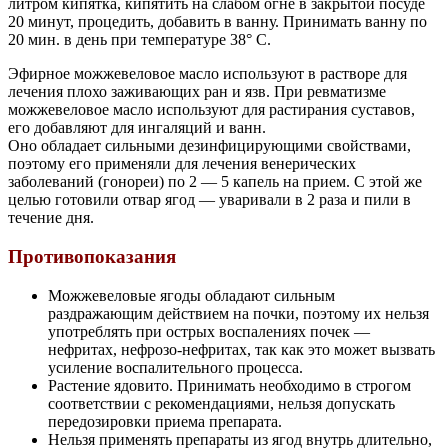
литром кипятка, кипятить на слабом огне в закрытой посуде
20 минут, процедить, добавить в ванну. Принимать ванну по
20 мин. в день при температуре 38° С.
Эфирное можжевеловое масло используют в растворе для
лечения плохо заживающих ран и язв. При ревматизме
можжевеловое масло используют для растирания суставов,
его добавляют для ингаляций и ванн.
Оно обладает сильными дезинфицирующими свойствами,
поэтому его применяли для лечения венерических
заболеваний (гонореи) по 2 — 5 капель на прием. С этой же
целью готовили отвар ягод — уваривали в 2 раза и пили в
течение дня.
Противопоказания
Можжевеловые ягоды обладают сильным
раздражающим действием на почки, поэтому их нельзя
употреблять при острых воспалениях почек —
нефритах, нефрозо-нефритах, так как это может вызвать
усиление воспалительного процесса.
Растение ядовито. Принимать необходимо в строгом
соответствии с рекомендациями, нельзя допускать
передозировки приема препарата.
Нельзя применять препараты из ягод внутрь длительно,