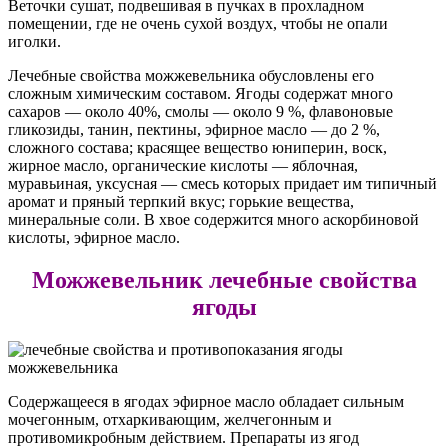
Веточки сушат, подвешивая в пучках в прохладном
помещении, где не очень сухой воздух, чтобы не опали
иголки.
Лечебные свойства можжевельника обусловлены его
сложным химическим составом. Ягоды содержат много
сахаров — около 40%, смолы — около 9 %, флавоновые
гликозиды, танин, пектины, эфирное масло — до 2 %,
сложного состава; красящее вещество юниперин, воск,
жирное масло, органические кислоты — яблочная,
муравьиная, уксусная — смесь которых придает им типичный
аромат и пряный терпкий вкус; горькие вещества,
минеральные соли. В хвое содержится много аскорбиновой
кислоты, эфирное масло.
Можжевельник лечебные свойства
ягоды
Содержащееся в ягодах эфирное масло обладает сильным
мочегонным, отхаркивающим, желчегонным и
противомикробным действием. Препараты из ягод