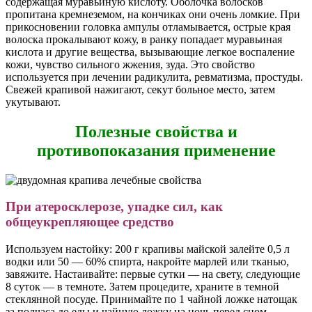
содержащая муравьиную кислоту. Оболочка волосков
пропитана кремнеземом, на кончиках они очень ломкие. При
прикосновении головка ампулы отламывается, острые края
волоска прокалывают кожу, в ранку попадает муравьиная
кислота и другие вещества, вызывающие легкое воспаление
кожи, чувство сильного жжения, зуда. Это свойство
используется при лечении радикулита, ревматизма, простуды.
Свежей крапивой нажигают, секут больное место, затем
укутывают.
Полезные свойства и
противопоказания применение
При атеросклерозе, упадке сил, как
общеукрепляющее средство
Используем настойку: 200 г крапивы майской залейте 0,5 л
водки или 50 — 60% спирта, накройте марлей или тканью,
завяжите. Настаивайте: первые сутки — на свету, следующие
8 суток — в темноте. Затем процедите, храните в темной
стеклянной посуде. Принимайте по 1 чайной ложке натощак
за полчаса до еды и чайную ложку на ночь перед сном.