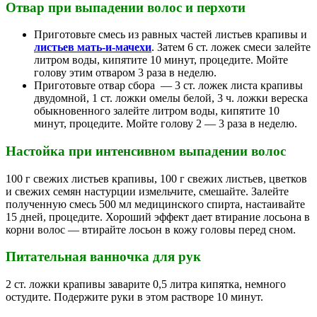
Отвар при выпадении волос и перхоти
Приготовьте смесь из равных частей листьев крапивы и
листьев мать-и-мачехи
. Затем 6 ст. ложек смеси залейте
литром воды, кипятите 10 минут, процедите. Мойте
голову этим отваром 3 раза в неделю.
Приготовьте отвар сбора — 3 ст. ложек листа крапивы
двудомной, 1 ст. ложки омелы белой, 3 ч. ложки вереска
обыкновенного залейте литром воды, кипятите 10
минут, процедите. Мойте голову 2 — 3 раза в неделю.
Настойка при интенсивном выпадении волос
100 г свежих листьев крапивы, 100 г свежих листьев, цветков
и свежих семян настурции измельчите, смешайте. Залейте
полученную смесь 500 мл медицинского спирта, настаивайте
15 дней, процедите. Хороший эффект дает втирание лосьона в
корни волос — втирайте лосьон в кожу головы перед сном.
Питательная ванночка для рук
2 ст. ложки крапивы заварите 0,5 литра кипятка, немного
остудите. Подержите руки в этом растворе 10 минут.