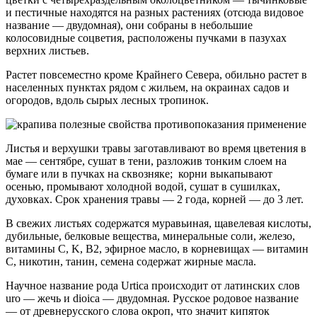
и пестичные находятся на разных растениях (отсюда видовое
название — двудомная), они собраны в небольшие
колосовидные соцветия, расположены пучками в пазухах
верхних листьев.
Растет повсеместно кроме Крайнего Севера, обильно растет в
населенных пунктах рядом с жильем, на окраинах садов и
огородов, вдоль сырых лесных тропинок.
Листья и верхушки травы заготавливают во время цветения в
мае — сентябре, сушат в тени, разложив тонким слоем на
бумаге или в пучках на сквозняке; корни выкапывают
осенью, промывают холодной водой, сушат в сушилках,
духовках. Срок хранения травы — 2 года, корней — до 3 лет.
В свежих листьях содержатся муравьиная, щавелевая кислоты,
дубильные, белковые вещества, минеральные соли, железо,
витамины C, K, B2, эфирное масло, в корневищах — витамин
C, никотин, танин, семена содержат жирные масла.
Научное название рода Urtica происходит от латинских слов
uro — жечь и dioica — двудомная. Русское родовое название
— от древнерусского слова окроп, что значит кипяток