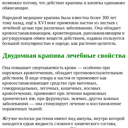
возможно потому, что действие крапивы и кипятка одинаково
обжигающие.
Народной медицине крапива была известна более 300 лет
тому назад, ещё в XVI веке применяли настои из листьев с
лечебной целью при различных заболеваниях. Она обладает
кровоостанавливающим, кроветворным, ранозаживляющим и
регулирующим обмен веществ действием, издавна пользуется
большой популярностью в народе, как растение-целитель.
Двудомная крапива лечебные свойства
Она повышает свертываемость крови — особенно при
наружных кровотечениях, обладает противовоспалительным
действием. В виде отвара и настоя ее применяют как
кровоостанавливающее средство при маточных,
геморроидальных, легочных, кишечных, носовых
кровотечениях, применяют при лечении варикозных
хронических язв, при фурункулах, экземах, других кожных
заболеваниях — она стимулирует лечение и восстановление
пораженных тканей.
Жгучие волоски растения имеют вид ампулы, внутри которой
находится едкая жидкость сложного химического состава,