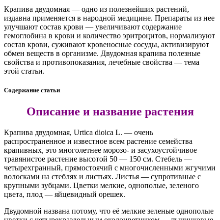
Крапива двудомная — одно из полезнейших растений,
издавна применяется в народной медицине. Препараты из нее
улучшают состав крови — увеличивают содержание
гемоглобина в крови и количество эритроцитов, нормализуют
состав крови, суживают кровеносные сосуды, активизируют
обмен веществ в организме. Двудомная крапива полезные
свойства и противопоказания, лечебные свойства — тема
этой статьи.
Содержание статьи
Описание и название растения
Крапива двудомная, Urtica dioica L. — очень
распространенное и известное всем растение семейства
крапивных, это многолетнее морозо- и засухоустойчивое
травянистое растение высотой 50 — 150 см. Стебель —
четырехгранный, прямостоячий с многочисленными жгучими
волосками на стеблях и листьях. Листья — супротивные с
крупными зубцами. Цветки мелкие, однополые, зеленого
цвета, плод — яйцевидный орешек.
Двудомной названа потому, что её мелкие зеленые однополые
цветки с четырехраздельным околоцветником — тычинковые