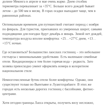
долине Меконга в апреле и мае очень жарко. Днем столбик
термометра переваливает за +35°С. Больше всего дождей бывает
летом – до 500 мм в месяц. В горах осадки выпадают чаще, чем в
равнинных районах.
Оптимальным временем для путешествий считают период с ноября
по февраль. Для туристов, приехавших из умеренных широт, самыми
подходящими для поездки будут декабрь и январь. Зимой нет дождей,
температура воздуха вполне комфортна: +25…+27°С днем, +13…
+15°С ночью.
Где остановиться? Большинство лаосских гостиниц – это небольшие
гестхаусы с минимальными удобствами. Есть маленькие семейные
отели. Кондиционеры и тем более горячая вода – редкость. Зато
хозяева превосходно умеют оформлять номера в колоритном
национальном стиле.
Немногочисленные бутик-отели более комфортны. Однако, они
существуют только во Вьентьяне и Луангпхрабанге. В этих же
городах есть несколько дорогих гостиниц с бассейнами, фитнес-
центрами.
Хотя сегодня границы Лаоса открыты, получить визу несложно,