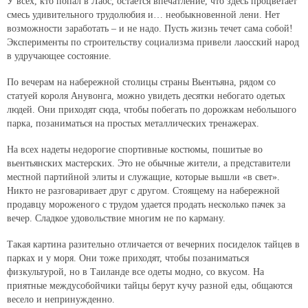
У всех, кто попал в Лаос, остается впечатление, что здесь процветает
смесь удивительного трудолюбия и… необыкновенной лени. Нет
возможности заработать – и не надо. Пусть жизнь течет сама собой!
Эксперименты по строительству социализма привели лаосский народ
в удручающее состояние.
По вечерам на набережной столицы страны Вьентьяна, рядом со
статуей короля Анувонга, можно увидеть десятки небогато одетых
людей. Они приходят сюда, чтобы побегать по дорожкам небольшого
парка, позаниматься на простых металлических тренажерах.
На всех надеты недорогие спортивные костюмы, пошитые во
вьентьянских мастерских. Это не обычные жители, а представители
местной партийной элиты и служащие, которые вышли «в свет».
Никто не разговаривает друг с другом. Стоящему на набережной
продавцу мороженого с трудом удается продать несколько пачек за
вечер. Сладкое удовольствие многим не по карману.
Такая картина разительно отличается от вечерних посиделок тайцев в
парках и у моря. Они тоже приходят, чтобы позаниматься
физкультурой, но в Таиланде все одеты модно, со вкусом. На
приятные междусобойчики тайцы берут кучу разной еды, общаются
весело и непринужденно.