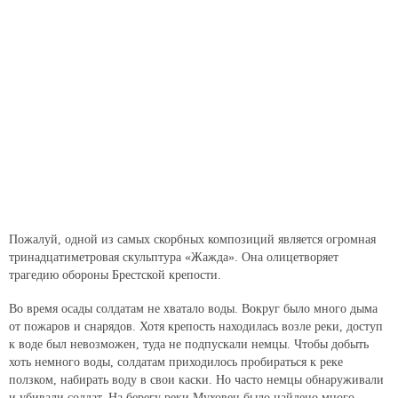
Пожалуй, одной из самых скорбных композиций является огромная
тринадцатиметровая скульптура «Жажда». Она олицетворяет
трагедию обороны Брестской крепости.
Во время осады солдатам не хватало воды. Вокруг было много дыма
от пожаров и снарядов. Хотя крепость находилась возле реки, доступ
к воде был невозможен, туда не подпускали немцы. Чтобы добыть
хоть немного воды, солдатам приходилось пробираться к реке
ползком, набирать воду в свои каски. Но часто немцы обнаруживали
и убивали солдат. На берегу реки Муховец было найдено много