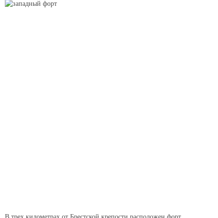
В трех километрах от Брестской крепости расположен форт,