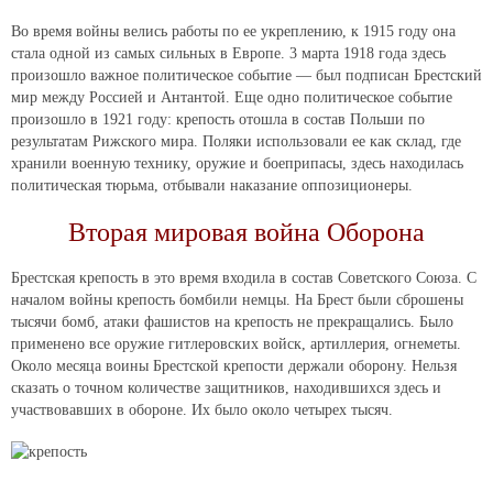
Во время войны велись работы по ее укреплению, к 1915 году она
стала одной из самых сильных в Европе. 3 марта 1918 года здесь
произошло важное политическое событие — был подписан Брестский
мир между Россией и Антантой. Еще одно политическое событие
произошло в 1921 году: крепость отошла в состав Польши по
результатам Рижского мира. Поляки использовали ее как склад, где
хранили военную технику, оружие и боеприпасы, здесь находилась
политическая тюрьма, отбывали наказание оппозиционеры.
Вторая мировая война Оборона
Брестская крепость в это время входила в состав Советского Союза. С
началом войны крепость бомбили немцы. На Брест были сброшены
тысячи бомб, атаки фашистов на крепость не прекращались. Было
применено все оружие гитлеровских войск, артиллерия, огнеметы.
Около месяца воины Брестской крепости держали оборону. Нельзя
сказать о точном количестве защитников, находившихся здесь и
участвовавших в обороне. Их было около четырех тысяч.