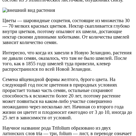
Цветы — шаровидные соцветия, состоящие из множества 30
— 70 мелких красных цветков. Нектар скапливается глубоко
внутри цветков, поэтому опыляют их шмели, достающие
нектар своими длинными хоботками. От количества шмелей
зависит количество семян.
Интересно, что когда их завезли в Новую Зеландию, растения
не давали семян, оказалось, что там не было шмелей. После
того, как в 1855 году шмелей туда привезли, клевер
распространился по всей Новой Зеландии.
Семена яйцевидной формы желтого, бурого цвета. На
следующий год после цветения в природных условиях
прорастает только часть семян, остальные сохраняют
способность к всхожести более 20 лет, поэтому растение
может появиться на каком-либо участке совершенно
неожиданно через несколько лет. Начиная со второго года
жизни он цветет и плодоносит ежегодно от 3 до 10, иногда до
25 лет в зависимости от условий.
Научное название рода Trifolium образовано из двух
латинских слов tria — три, folium — лист, в переводе означает