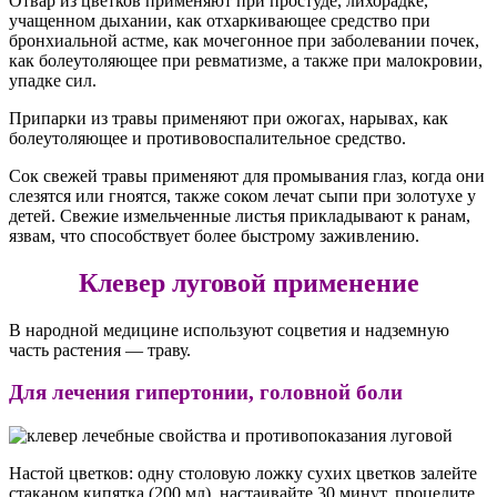
Отвар из цветков применяют при простуде, лихорадке,
учащенном дыхании, как отхаркивающее средство при
бронхиальной астме, как мочегонное при заболевании почек,
как болеутоляющее при ревматизме, а также при малокровии,
упадке сил.
Припарки из травы применяют при ожогах, нарывах, как
болеутоляющее и противовоспалительное средство.
Сок свежей травы применяют для промывания глаз, когда они
слезятся или гноятся, также соком лечат сыпи при золотухе у
детей. Свежие измельченные листья прикладывают к ранам,
язвам, что способствует более быстрому заживлению.
Клевер луговой применение
В народной медицине используют соцветия и надземную
часть растения — траву.
Для лечения гипертонии, головной боли
Настой цветков: одну столовую ложку сухих цветков залейте
стаканом кипятка (200 мл), настаивайте 30 минут, процедите,