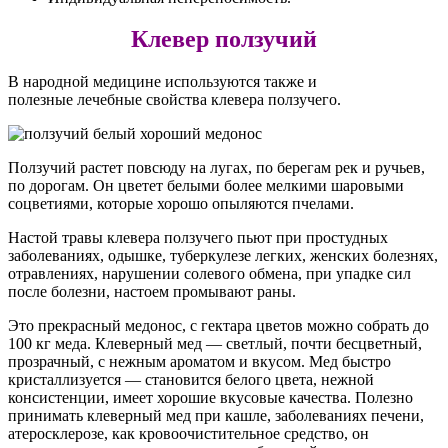
Клевер ползучий
В народной медицине используются также и
полезные лечебные свойства клевера ползучего.
Ползучий растет повсюду на лугах, по берегам рек и ручьев,
по дорогам. Он цветет белыми более мелкими шаровыми
соцветиями, которые хорошо опыляются пчелами.
Настой травы клевера ползучего пьют при простудных
заболеваниях, одышке, туберкулезе легких, женских болезнях,
отравлениях, нарушении солевого обмена, при упадке сил
после болезни, настоем промывают раны.
Это прекрасный медонос, с гектара цветов можно собрать до
100 кг меда. Клеверный мед — светлый, почти бесцветный,
прозрачный, с нежным ароматом и вкусом. Мед быстро
кристаллизуется — становится белого цвета, нежной
консистенции, имеет хорошие вкусовые качества. Полезно
принимать клеверный мед при кашле, заболеваниях печени,
атеросклерозе, как кровоочистительное средство, он