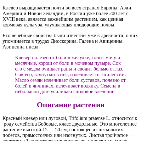
Клевер выращивается почти во всех странах Европы, Азии,
Америки и Новой Зеландии, в России уже более 200 лет с
XVIII века, является важнейшим растением, как ценная
кормовая культура, улучшающая плодородие почвы.
Его лечебные свойства были известны уже в древности, о них
упоминается в трудах Диоскорида, Галена и Авиценны.
Авиценна писал:
Клевер полезен от боли в желудке, гонит мочу и
месячные, хорош от боли в мочевом пузыре. Сок
его с медом очищает раны и сводит бельмо с глаз.
Сок его, втянутый в нос, излечивает от эпилепсии.
Масло семян излечивает боли суставов, полезно от
болей в яичниках, излечивает водянку. Семена в
небольшой дозе усиливают половое влечение.
Описание растения
Красный клевер или луговой, Trifolium pratense L. относится к
роду семейства Бобовые, класс двудольные. Это многолетнее
растение высотой 15 — 50 см, состоящее из нескольких
побегов, прямостоячих или изогнутых. Листья тройчатые —
состоят из 3 эллиптических листочков, опушенных снизу.