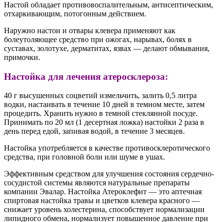
Настой обладает противовоспалительным, антисептическим,
отхаркивающим, потогонным действием.
Наружно настои и отвары клевера применяют как
болеутоляющее средство при ожогах, нарывах, болях в
суставах, золотухе, дерматитах, язвах — делают обмывания,
примочки.
Настойка для лечения атеросклероза:
40 г высушенных соцветий измельчить, залить 0,5 литра
водки, настаивать в течение 10 дней в темном месте, затем
процедить. Хранить нужно в темной стеклянной посуде.
Принимать по 20 мл (1 десертная ложка) настойки 2 раза в
день перед едой, запивая водой, в течение 3 месяцев.
Настойка употребляется в качестве противосклеротического
средства, при головной боли или шуме в ушах.
Эффективным средством для улучшения состояния сердечно-
сосудистой системы являются натуральные препараты
компании Эвалар. Настойка Атероклефит — это аптечная
спиртовая настойка травы и цветков клевера красного —
снижает уровень холестерина, способствует нормализации
липидного обмена, нормализует повышенное давление при