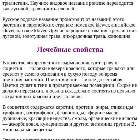
трилистник. Научное видовое название pratense переводится
как луговой, травянисто-зеленый.
Русское родовое название происходит от названий этого
растения в европейских странах: немецкое klewer, английское
clover, датское klover. Другие народные названия: трехлистник
луговой, золотушная трава, лихорадочная трава, конюшина.
Лечебные свойства
В качестве лекарственного сырья используют траву и
соцветия — головки клевера красного, которые срывают или
срезают у самого основания в сухую погоду во время
цветения растений. Цветет в июне — июле до сентября.
Цветки сушат в тени в проветриваемом помещении. Сырье не
должно пересыхать и осыпаться, должно состоять из цельных
сохранивших красный цвет головок.
В соцветиях содержатся каротин, протеин, жиры, гликозиды
трифолин, изотрифолин, флавоноиды, эфирное масло,
дубильные, красящие вещества, смолы, органические кислоты
— аскорбиновая, кумариновая и другие, витамины группы В,
минеральные вещества.