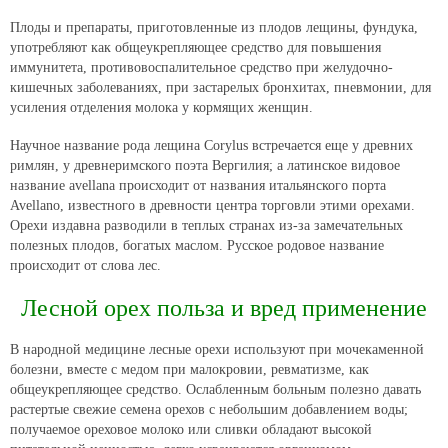
Плоды и препараты, приготовленные из плодов лещины, фундука,
употребляют как общеукрепляющее средство для повышения
иммунитета, противовоспалительное средство при желудочно-
кишечных заболеваниях, при застарелых бронхитах, пневмонии, для
усиления отделения молока у кормящих женщин.
Научное название рода лещина Corylus встречается еще у древних
римлян, у древнеримского поэта Вергилия; а латинское видовое
название avellana происходит от названия итальянского порта
Avellano, известного в древности центра торговли этими орехами.
Орехи издавна разводили в теплых странах из-за замечательных
полезных плодов, богатых маслом. Русское родовое название
происходит от слова лес.
Лесной орех польза и вред применение
В народной медицине лесные орехи используют при мочекаменной
болезни, вместе с медом при малокровии, ревматизме, как
общеукрепляющее средство. Ослабленным больным полезно давать
растертые свежие семена орехов с небольшим добавлением воды;
получаемое ореховое молоко или сливки обладают высокой