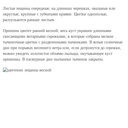
Листья лещины очередные, на длинных черешках, овальные или
округлые, крупные с зубчатыми краями. Цветки однополые,
распускаются раньше листьев.
Орешник цветет ранней весной; весь куст украшен длинными
свисающими янтарными сережками, в которые собраны мелкие
тычиночные цветки с раздвоенными тычинками. В ясные солнечные
дни при порывах весеннего ветра или, если дотронутся до сережки,
можно увидеть золотистое облачко пыльцы, окутывающее куст
орешника. В пасмурные дни пыльники тычинок закрыты.