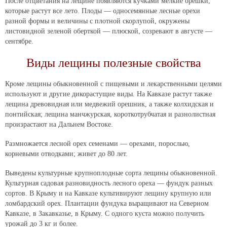
После отцветания на лещине появляются кучками мелкие орешки,
которые растут все лето. Плоды — односемянные лесные орехи
разной формы и величины с плотной скорлупой, окружены
листовидной зеленой оберткой — плюской, созревают в августе —
сентябре.
Виды лещины полезные свойства
Кроме лещины обыкновенной с пищевыми и лекарственными целями
используют и другие дикорастущие виды. На Кавказе растут также
лещина древовидная или медвежий орешник, а также колхидская и
понтийская; лещина манчжурская, короткотрубчатая и разнолистная
произрастают на Дальнем Востоке.
Размножается лесной орех семенами — орехами, порослью,
корневыми отводками; живет до 80 лет.
Выведены культурные крупноплодные сорта лещины обыкновенной.
Культурная садовая разновидность лесного ореха — фундук разных
сортов. В Крыму и на Кавказе культивируют лещину крупную или
ломбардский орех. Плантации фундука выращивают на Северном
Кавказе, в Закавказье, в Крыму. С одного куста можно получить
урожай до 3 кг и более.