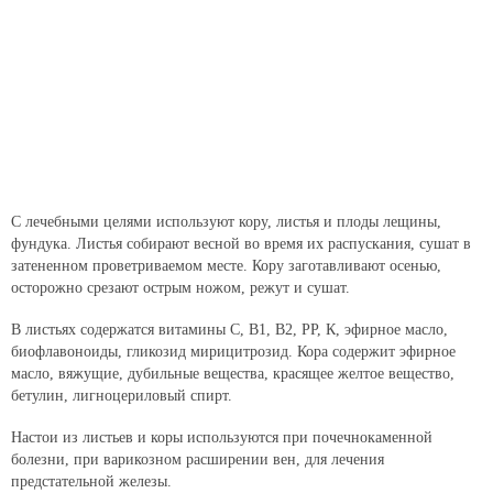
С лечебными целями используют кору, листья и плоды лещины,
фундука. Листья собирают весной во время их распускания, сушат в
затененном проветриваемом месте. Кору заготавливают осенью,
осторожно срезают острым ножом, режут и сушат.
В листьях содержатся витамины С, В1, В2, РР, К, эфирное масло,
биофлавоноиды, гликозид мирицитрозид. Кора содержит эфирное
масло, вяжущие, дубильные вещества, красящее желтое вещество,
бетулин, лигноцериловый спирт.
Настои из листьев и коры используются при почечнокаменной
болезни, при варикозном расширении вен, для лечения
предстательной железы.