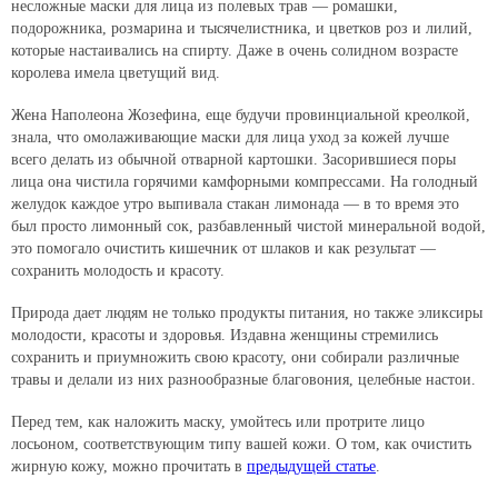
несложные маски для лица из полевых трав — ромашки,
подорожника, розмарина и тысячелистника, и цветков роз и лилий,
которые настаивались на спирту. Даже в очень солидном возрасте
королева имела цветущий вид.
Жена Наполеона Жозефина, еще будучи провинциальной креолкой,
знала, что омолаживающие маски для лица уход за кожей лучше
всего делать из обычной отварной картошки. Засорившиеся поры
лица она чистила горячими камфорными компрессами. На голодный
желудок каждое утро выпивала стакан лимонада — в то время это
был просто лимонный сок, разбавленный чистой минеральной водой,
это помогало очистить кишечник от шлаков и как результат —
сохранить молодость и красоту.
Природа дает людям не только продукты питания, но также эликсиры
молодости, красоты и здоровья. Издавна женщины стремились
сохранить и приумножить свою красоту, они собирали различные
травы и делали из них разнообразные благовония, целебные настои.
Перед тем, как наложить маску, умойтесь или протрите лицо
лосьоном, соответствующим типу вашей кожи. О том, как очистить
жирную кожу, можно прочитать в
предыдущей статье
.