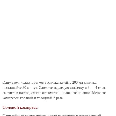
Одну стол. ложку цветков василька залейте 200 мл кипятка,
настаивайте 30 минут. Сложите марлевую салфетку в 3 — 4 слоя,
смочите в настое, слегка отожмите и наложите на лицо. Меняйте
компрессы горячий и холодный 3 раза.
Соляной компресс
Одну чайную ложку морской соли растворите в литре горячей