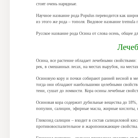
стоят очень нарядные.
Научное название рода Populus переводится как шир
из этого же рода – тополя. Видовое название tremula
Русское название рода Осина от слова осень, общее дл
Лечеб
Осина, все растение обладает лечебными свойствами: н
рек, в смешанных лесах, на местах вырубок, на места
Осиновую кору и почки собирают ранней весной в мес
тогда они обладают наибольшими целебными свойства
тени, сушат до ломкости. Кора осины лечебные свойств
Осиновая кора содержит дубильные вещества до 18%, 
популин, салицин, эфирные масла, жирные кислоты,
Гликозид салицин – входит в состав салициловой кис
противовоспалительное и жаропонижающее свойства