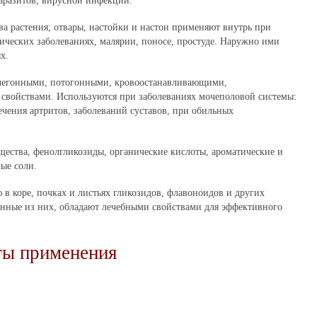
паразитов, вирусной инфекции.
а растения; отвары, настойки и настои применяют внутрь при
гических заболеваниях, малярии, поносе, простуде. Наружно ими
х.
очегонными, потогонными, кровоостанавливающими,
войствами. Используются при заболеваниях мочеполовой системы:
ечения артритов, заболеваний суставов, при обильных
щества, фенолгликозиды, органические кислоты, ароматические и
ые соли.
 в коре, почках и листьях гликозидов, флавоноидов и других
енные из них, обладают лечебными свойствами для эффективного
ты применения