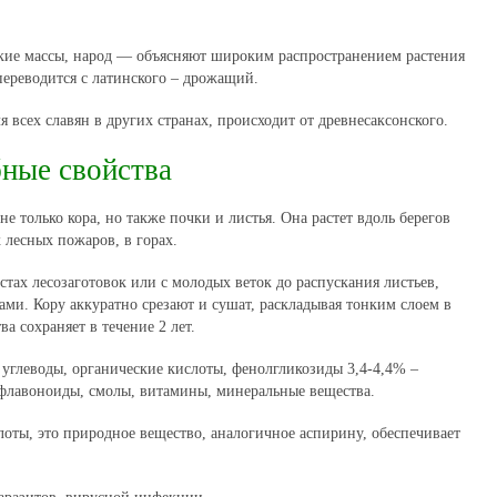
окие массы, народ — объясняют широким распространением растения
 переводится с латинского – дрожащий.
я всех славян в других странах, происходит от древнесаксонского.
ные свойства
е только кора, но также почки и листья. Она растет вдоль берегов
х лесных пожаров, в горах.
тах лесозаготовок или с молодых веток до распускания листьев,
ми. Кору аккуратно срезают и сушат, раскладывая тонким слоем в
а сохраняет в течение 2 лет.
углеводы, органические кислоты, фенолгликозиды 3,4-4,4% –
 флавоноиды, смолы, витамины, минеральные вещества.
лоты, это природное вещество, аналогичное аспирину, обеспечивает
.