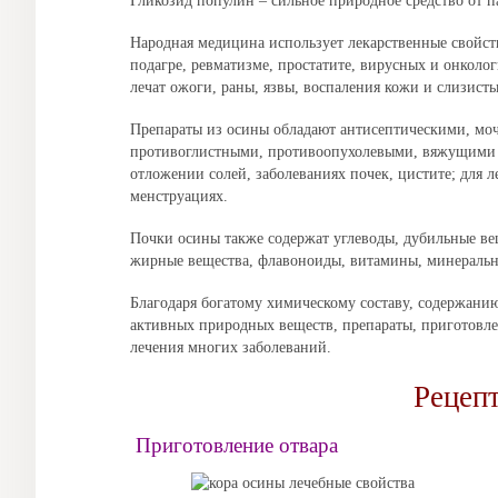
Гликозид популин – сильное природное средство от 
Народная медицина использует лекарственные свойств
подагре, ревматизме, простатите, вирусных и онколо
лечат ожоги, раны, язвы, воспаления кожи и слизисты
Препараты из осины обладают антисептическими, м
противоглистными, противоопухолевыми, вяжущими с
отложении солей, заболеваниях почек, цистите; для л
менструациях.
Почки осины также содержат углеводы, дубильные ве
жирные вещества, флавоноиды, витамины, минеральн
Благодаря богатому химическому составу, содержанию
активных природных веществ, препараты, приготовл
лечения многих заболеваний.
Рецеп
Приготовление отвара