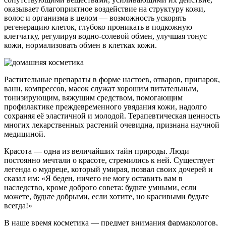
оказывает благоприятное воздействие на структуру кожи,
волос и организма в целом — возможность ускорять
регенерацию клеток, глубоко проникать в подкожную
клетчатку, регулируя водно-солевой обмен, улучшая тонус
кожи, нормализовать обмен в клетках кожи.
Растительные препараты в форме настоев, отваров, припарок,
ванн, компрессов, масок служат хорошим питательным,
тонизирующим, вяжущим средством, помогающим
профилактике преждевременного увядания кожи, надолго
сохраняя её эластичной и молодой. Терапевтическая ценность
многих лекарственных растений очевидна, признана научной
медициной.
Красота — одна из величайших тайн природы. Люди
постоянно мечтали о красоте, стремились к ней. Существует
легенда о мудреце, который умирая, позвал своих дочерей и
сказал им: «Я беден, ничего не могу оставить вам в
наследство, кроме доброго совета: будьте умными, если
можете, будьте добрыми, если хотите, но красивыми будьте
всегда!»
В наше время косметика — предмет внимания фармакологов,