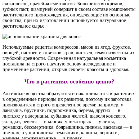
физиологов, врачей-косметологов. Большинство кремов,
зубных паст, шампуней содержат в своем составе компоненты
растительного происхождения, определяющие их основные
свойства, при их изготовлении используется натуральное
растительное сырье.
Используемые рецепты компрессов, масок из ягод, фруктов,
овощей, настоев из цветков, трав, листьев, семян известны из
глубокой древности. Современная натуральная косметика
поставила на строго научную основу исследование и
применение растений, открыв секреты красоты и здоровья.
Что в растениях особенно ценно?
Активные вещества образуются и накапливаются в растениях
в определенные периоды их развития, поэтому их заготовка
производится в строго определенное время: например, у
ландыша, брусники, подорожника, березы, других — в
листьях; у валерианы, кубышки желтой, щавеля конского,
солодки, ревеня — в корнях; у некоторых — у липы,
ромашки, бессмертника, боярышника, пижмы, василька — в
цветках, а у шиповника, земляники, калины, черники,
малины, можжевельника — в плодах.