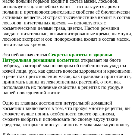
масло полыни горькой входит в состав мазей, лосьонов,
используется для лечебных ванн — используется аромат
полыни и противовоспалительные свойства её биологически
активных веществ. Экстракт тысячелистника входит в состав
лосьонов, питательных кремов — используются с
косметическими целями трава, цветки. Настои ромашки
входят в питательные, витаминизированные кремы, шампуни,
лосьоны; экстракт и сок подорожника входят в состав масок,
питательных кремов.
Эта небольшая статья
Секреты красоты и здоровья
Натуральная домашняя косметика
открывает на блоге
рубрику, в которой мы поговорим об особенностях ухода за
кожей лица, рук, как сделать волосы здоровыми и красивыми,
о рецептах приготовления масок, как правильно приготовить,
принимать ванны из лекарственных растений, о том, как
использовать их полезные свойства в рецептах по уходу, в
нашей повседневной жизни.
Одно из главных достоинств натуральной домашней
косметики заключается в том, что пробуя многие рецепты, вы
сможете лучше понять особенности своего организма,
сможете выбрать и использовать по своему вкусу такие
средства, которые принесут лично вам максимальную пользу.
Я буду рада, если эти советы, рецепты красоты и здоровья