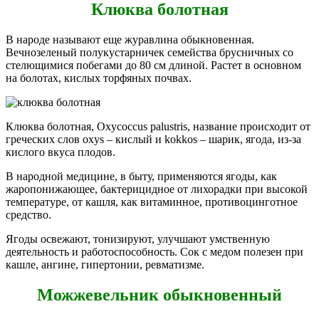
Клюква болотная
В народе называют еще журавлина обыкновенная.
Вечнозеленый полукустарничек семейства брусничных со
стелющимися побегами до 80 см длиной. Растет в основном
на болотах, кислых торфяных почвах.
Клюква болотная, Oxycoccus palustris, название происходит от
греческих слов oxys – кислый и kokkos – шарик, ягода, из-за
кислого вкуса плодов.
В народной медицине, в быту, применяются ягоды, как
жаропонижающее, бактерицидное от лихорадки при высокой
температуре, от кашля, как витаминное, противоцинготное
средство.
Ягоды освежают, тонизируют, улучшают умственную
деятельность и работоспособность. Сок с медом полезен при
кашле, ангине, гипертонии, ревматизме.
Можжевельник обыкновенный