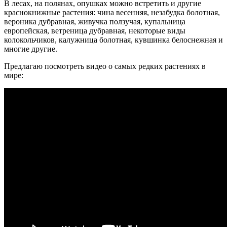
В лесах, на полянах, опушках можно встретить и другие
краснокнижные растения: чина весенняя, незабудка болотная,
вероника дубравная, живучка ползучая, купальница
европейская, ветреница дубравная, некоторые виды
колокольчиков, калужница болотная, кувшинка белоснежная и
многие другие.
Предлагаю посмотреть видео о самых редких растениях в
мире: