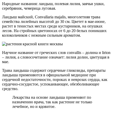
Народные названия: ландыш, полевая лилия, заячьи ушки,
серебряник, чемерица луговая.
Ландыш майский, Convallaria majalis, многолетняя трава
семейства лилейных высотой до 30 см. Цветет в мае-июне,
растет в тенистых местах среди кустарников, на опушках
лесов. На стройных цветоносах от 6 до 20 белых поникших
колокольчиков с нежным сильным ароматом.
Научное название от греческих слов convallis – долина и lirion
– лилия, а словосочетание означает: лилия долин, цветущая в
мае.
Трава ландыша содержит сердечные гликозиды, препараты
ландыша применяются в официальной медицине при
сердечной недостаточности, пороках и неврозах сердца, как
сердечно-сосудистое, успокаивающее, обезболивающее
средство.
Лекарства на основе ландыша применяют по
назначению врача, так как растение не только
лечебное, но и ядовитое.