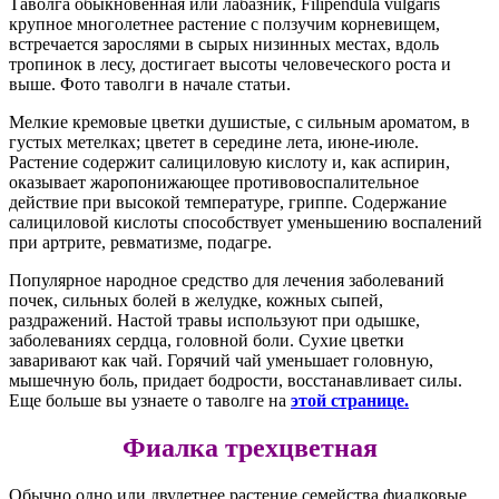
Таволга обыкновенная или лабазник, Filipendula vulgaris
крупное многолетнее растение с ползучим корневищем,
встречается зарослями в сырых низинных местах, вдоль
тропинок в лесу, достигает высоты человеческого роста и
выше. Фото таволги в начале статьи.
Мелкие кремовые цветки душистые, с сильным ароматом, в
густых метелках; цветет в середине лета, июне-июле.
Растение содержит салициловую кислоту и, как аспирин,
оказывает жаропонижающее противовоспалительное
действие при высокой температуре, гриппе. Содержание
салициловой кислоты способствует уменьшению воспалений
при артрите, ревматизме, подагре.
Популярное народное средство для лечения заболеваний
почек, сильных болей в желудке, кожных сыпей,
раздражений. Настой травы используют при одышке,
заболеваниях сердца, головной боли. Сухие цветки
заваривают как чай. Горячий чай уменьшает головную,
мышечную боль, придает бодрости, восстанавливает силы.
Еще больше вы узнаете о таволге на
этой странице.
Фиалка трехцветная
Обычно одно или двулетнее растение семейства фиалковые