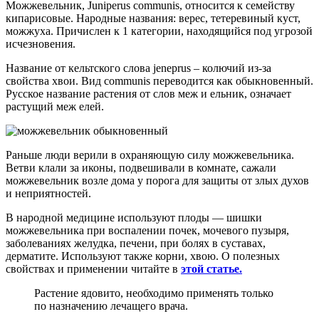
Можжевельник, Juniperus communis, относится к семейству
кипарисовые. Народные названия: верес, тетеревиный куст,
можжуха. Причислен к 1 категории, находящийся под угрозой
исчезновения.
Название от кельтского слова jeneprus – колючий из-за
свойства хвои. Вид communis переводится как обыкновенный.
Русское название растения от слов меж и ельник, означает
растущий меж елей.
Раньше люди верили в охраняющую силу можжевельника.
Ветви клали за иконы, подвешивали в комнате, сажали
можжевельник возле дома у порога для защиты от злых духов
и неприятностей.
В народной медицине используют плоды — шишки
можжевельника при воспалении почек, мочевого пузыря,
заболеваниях желудка, печени, при болях в суставах,
дерматите. Используют также корни, хвою. О полезных
свойствах и применении читайте в
этой статье.
Растение ядовито, необходимо применять только
по назначению лечащего врача.