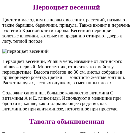
Первоцвет весенний
Цветет в мае одним из первых весенних растений, называют
также барашки, баранчики, примула. Также входит в перечень
растений Красной книги города. Весенний первоцвет –
золотые ключики, которые по преданию отпирают дверь к
лету, теплой погоде.
Первоцвет весенний, Primula veris, название от латинского
primus – первый. Многолетник, относится к семейству
первоцветные. Высота побегов до 30 см, листья собраны в
прикорневую розетку, цветки — золотисто-желтые зонтики.
Растет на лугах, лесных опушках, в смешанных лесах.
Содержит сапонины, большое количество витамина С,
витамины А и Е, гликозиды. Используют в медицине при
бронхите, кашле, как отхаркивающее средство, как
витаминное при авитаминозе, потогонное при простуде.
Таволга обыкновенная