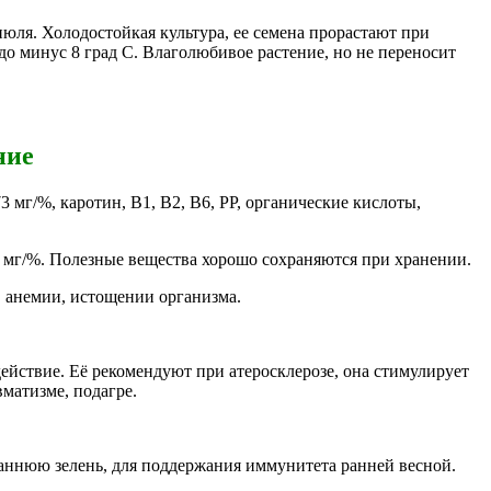
июля. Холодостойкая культура, ее семена прорастают при
до минус 8 град С. Влаголюбивое растение, но не переносит
ние
 мг/%, каротин, В1, В2, В6, РР, органические кислоты,
1 мг/%. Полезные вещества хорошо сохраняются при хранении.
 анемии, истощении организма.
ействие. Её рекомендуют при атеросклерозе, она стимулирует
матизме, подагре.
 раннюю зелень, для поддержания иммунитета ранней весной.