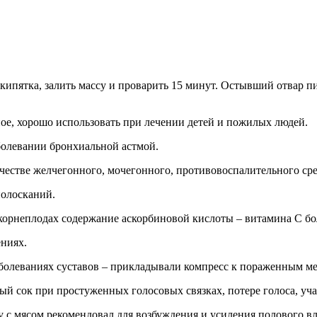
н кипятка, залить массу и проварить 15 минут. Остывший отвар 
ое, хорошо использовать при лечении детей и пожилых людей.
болевании бронхиальной астмой.
ачестве желчегонного, мочегонного, противовоспалительного сре
полосканий.
 корнеплодах содержание аскорбиновой кислоты – витамина С бо
ниях.
аболеваниях суставов – прикладывали компресс к пораженным ме
ый сок при простуженных голосовых связках, потере голоса, уч
у с мясом рекомендовал для возбуждения и усиления полового 