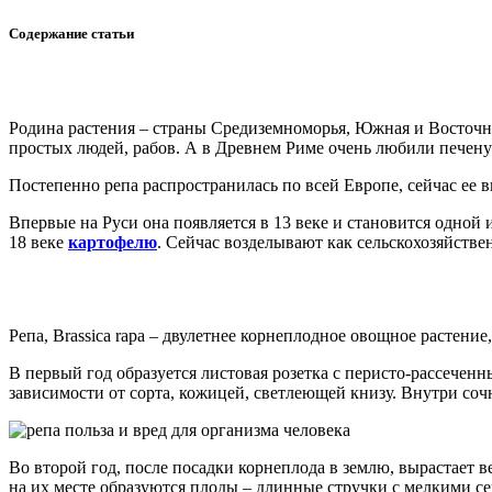
Содержание статьи
Родина растения – страны Средиземноморья, Южная и Восточна
простых людей, рабов. А в Древнем Риме очень любили печеную
Постепенно репа распространилась по всей Европе, сейчас ее
Впервые на Руси она появляется в 13 веке и становится одной
18 веке
картофелю
. Сейчас возделывают как сельскохозяйстве
Репа, Brassica rapa – двулетнее корнеплодное овощное растение
В первый год образуется листовая розетка с перисто-рассечен
зависимости от сорта, кожицей, светлеющей книзу. Внутри сочна
Во второй год, после посадки корнеплода в землю, вырастает 
на их месте образуются плоды – длинные стручки с мелкими с