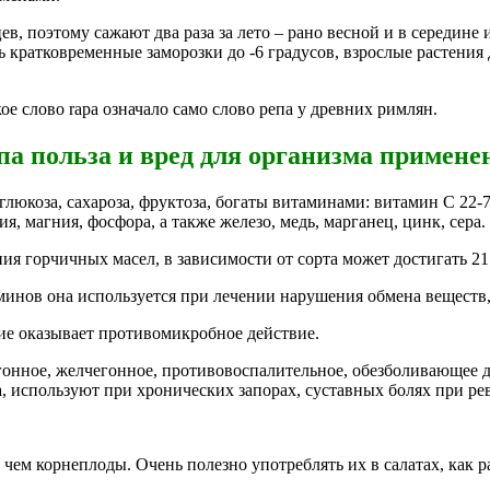
в, поэтому сажают два раза за лето – рано весной и в середине 
 кратковременные заморозки до -6 градусов, взрослые растения 
кое слово rapa означало само слово репа у древних римлян.
па польза и вред для организма примене
люкоза, сахароза, фруктоза, богаты витаминами: витамин С 22-73
 магния, фосфора, а также железо, медь, марганец, цинк, сера.
ия горчичных масел, в зависимости от сорта может достигать 2
инов она используется при лечении нарушения обмена веществ,
ие оказывает противомикробное действие.
гонное, желчегонное, противовоспалительное, обезболивающее д
 используют при хронических запорах, суставных болях при рев
 чем корнеплоды. Очень полезно употреблять их в салатах, как