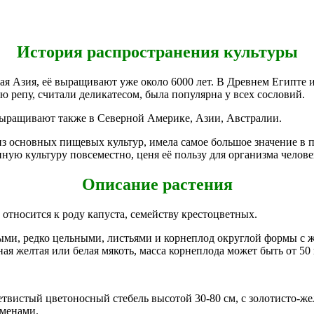
История распространения культуры
я Азия, её выращивают уже около 6000 лет. В Древнем Египте 
 репу, считали деликатесом, была популярна у всех сословий.
 выращивают также в Северной Америке, Азии, Австралии.
 из основных пищевых культур, имела самое большое значение в
нную культуру повсеместно, ценя её пользу для организма челове
Описание растения
, относится к роду капуста, семейству крестоцветных.
ными, редко цельными, листьями и корнеплод округлой формы с 
я желтая или белая мякоть, масса корнеплода может быть от 50 г
ветвистый цветоносный стебель высотой 30-80 см, с золотисто-
еменами.