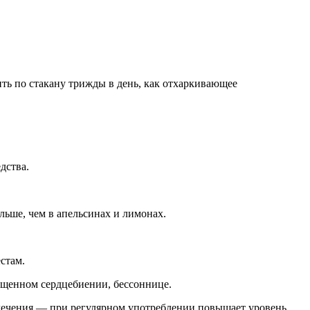
пить по стакану трижды в день, как отхаркивающее
дства.
льше, чем в апельсинах и лимонах.
стам.
ащенном сердцебиении, бессоннице.
влечения — при регулярном употреблении повышает уровень