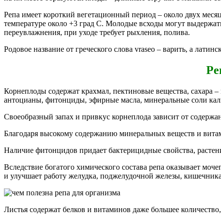
Репа имеет короткий вегетационный период – около двух месяце
температуре около +3 град С. Молодые всходы могут выдержать
переувлажнения, при уходе требует рыхления, полива.
Родовое название от греческого слова vraseo – варить, а латинс
Ре
Корнеплоды содержат крахмал, пектиновые вещества, сахара – г
антоцианы, фитонциды, эфирные масла, минеральные соли калия,
Своеобразный запах и привкус корнеплода зависит от содержан
Благодаря высокому содержанию минеральных веществ и витам
Наличие фитонцидов придает бактерицидные свойства, растен
Вследствие богатого химического состава репа оказывает моче
и улучшает работу желудка, поджелудочной железы, кишечника,
Листья содержат белков и витаминов даже большее количество,