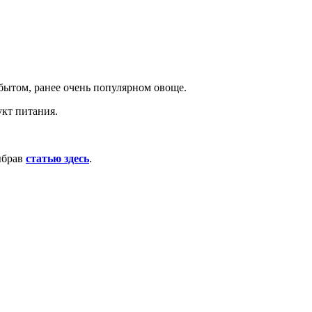
бытом, ранее очень популярном овоще.
укт питания.
ыбрав
статью здесь
.