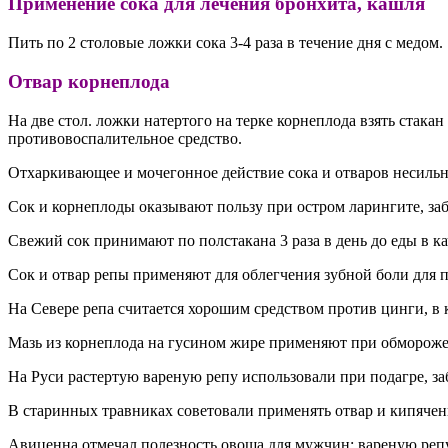
Применение сока для лечения бронхита, кашля
Пить по 2 столовые ложки сока 3-4 раза в течение дня с медом.
Отвар корнеплода
На две стол. ложки натертого на терке корнеплода взять стака
противовоспалительное средство.
Отхаркивающее и мочегонное действие сока и отваров несильн
Сок и корнеплоды оказывают пользу при остром ларингите, за
Свежий сок принимают по полстакана 3 раза в день до еды в к
Сок и отвар репы применяют для облегчения зубной боли для 
На Севере репа считается хорошим средством против цинги, в
Мазь из корнеплода на гусином жире применяют при обмороже
На Руси растертую вареную репу использовали при подагре, з
В старинных травниках советовали применять отвар и кипячен
Авиценна отмечал полезность овоща для мужчин: вареную реп